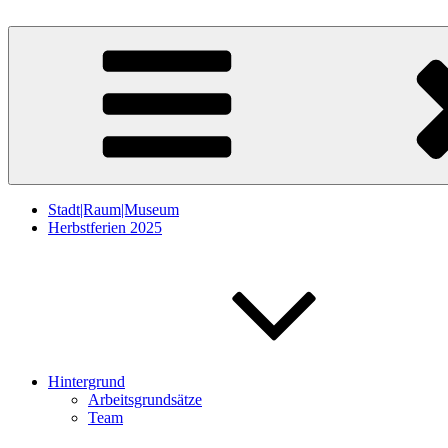
Zum
Inhalt
StadtRaumMuseum
springen
Stadt|Raum|Museum
Herbstferien 2025
Hintergrund
Arbeitsgrundsätze
Team