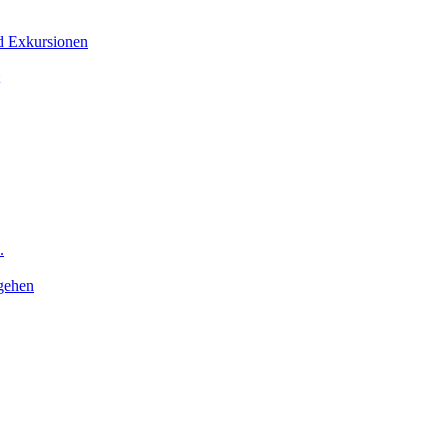
nd Exkursionen
.
gehen