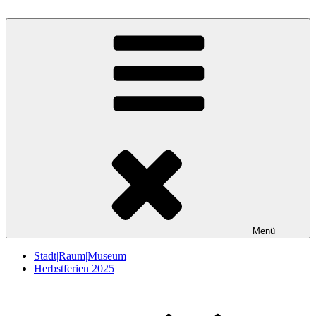
Zum
Inhalt
StadtRaumMuseum
springen
Menü
Stadt|Raum|Museum
Herbstferien 2025