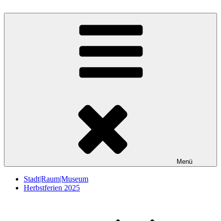
Zum
Inhalt
StadtRaumMuseum
springen
Menü
Stadt|Raum|Museum
Herbstferien 2025