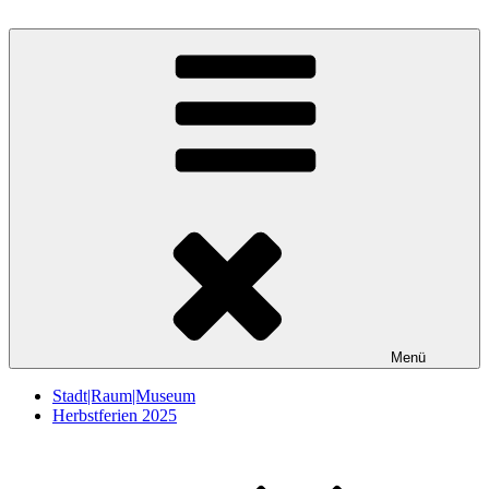
Zum
Inhalt
StadtRaumMuseum
springen
Menü
Stadt|Raum|Museum
Herbstferien 2025